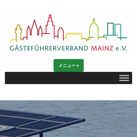
コ
ン
テ
ン
ツ
へ
ス
Gästeführerverband Mainz e. V.
キ
Mainz entdecken
メニュー
+
開
閉
ッ
い
じ
た
た
プ
状
状
態
態