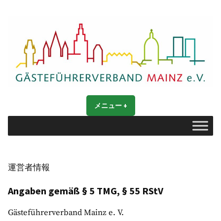
コ
ン
テ
ン
ツ
へ
ス
Gästeführerverband Mainz e. V.
キ
Mainz entdecken
メニュー
+
開
閉
ッ
い
じ
た
た
プ
状
状
態
態
運営者情報
Angaben gemäß § 5 TMG, § 55 RStV
Gästeführerverband Mainz e. V.