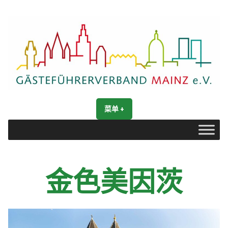
跳
转
到
内
容
Gästeführerverband Mainz e. V.
Mainz entdecken
菜单
+
展
收
开
合
金色美因茨