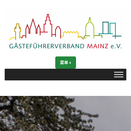
跳
转
到
内
容
Gästeführerverband Mainz e. V.
Mainz entdecken
菜单
+
展
收
开
合