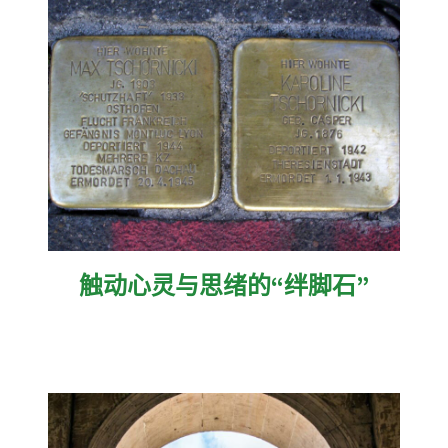
触动心灵与思绪的“绊脚石”