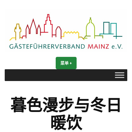
跳
转
到
内
容
Gästeführerverband Mainz e. V.
Mainz entdecken
菜单
+
展
收
开
合
暮色漫步与冬日
暖饮