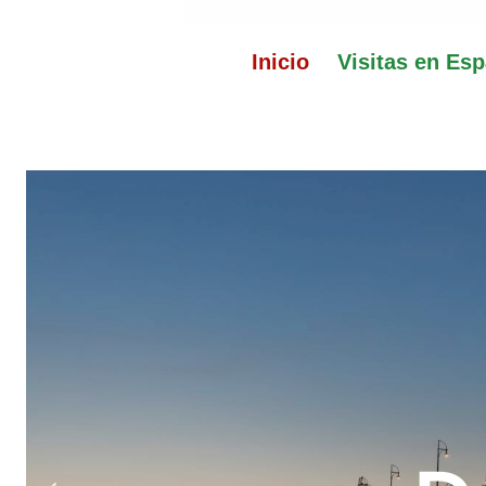
Gästeführerverban
Mainz entdecken
Inicio
Visitas en Es
Explo