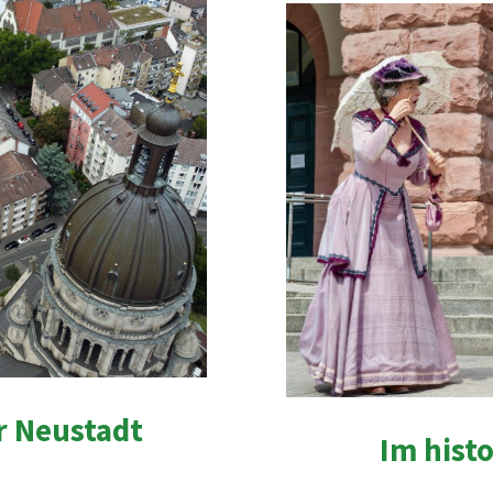
r Neustadt
Im hist