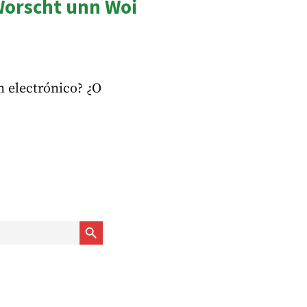
Worscht unn Woi
n electrónico? ¿O
Botón de búsqueda