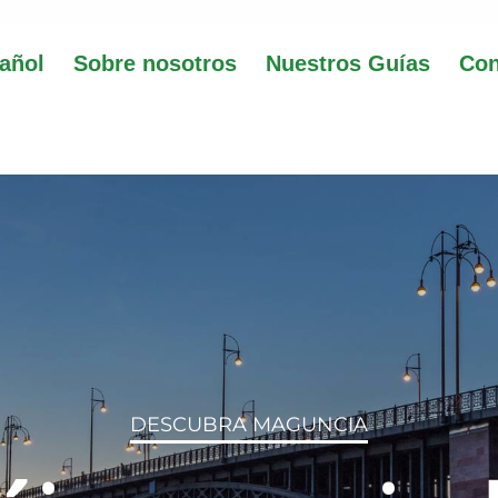
d Mainz e. V.
pañol
Sobre nosotros
Nuestros Guías
Con
DESCUBRA MAGUNCIA
re la catedral mil