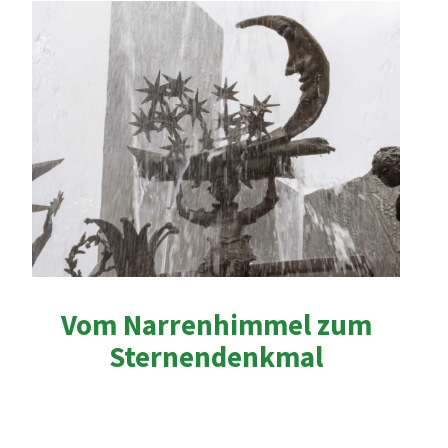
Vom Na
r
renhimmel zum
Sternendenkmal