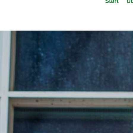
Start
Üb