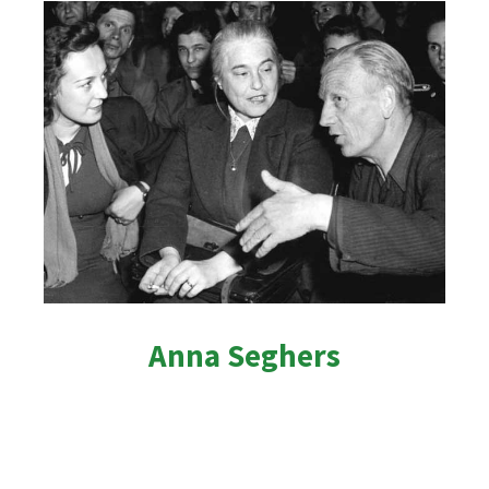
Anna Seg
hers