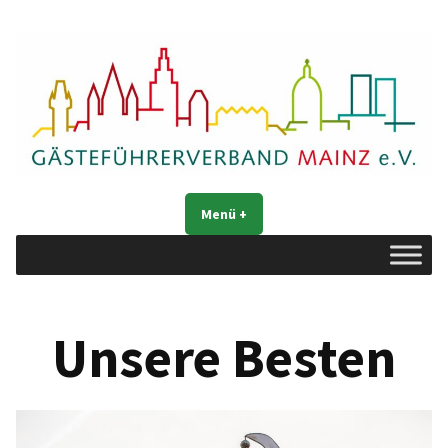
Zum
Inhalt
springen
Gästeführerverband Mainz e. V.
Mainz entdecken
Menü
+
aufgeklappt
zugeklappt
Unsere Besten