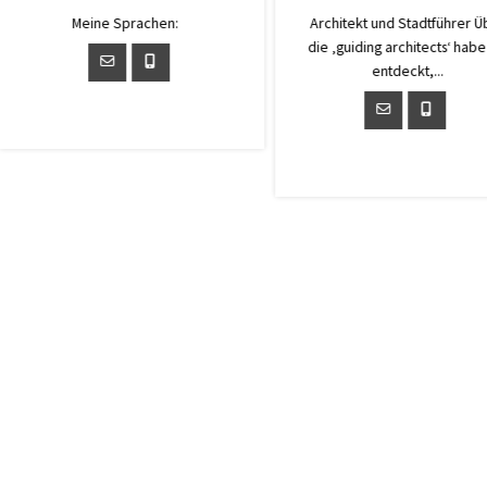
führer Über
Willkommen in Mainz am
Mei
ts‘ habe ich
schönen Rhein! Ich freue mich,
.
Ihnen...