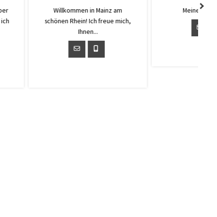
ne Sprachen:
Ich bin in Mainz geboren und
aufgewachsen – en echte...