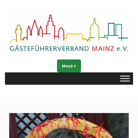
Zum
Inhalt
springen
Gästeführerverband Mainz e. V.
Mainz entdecken
Menü
+
aufgeklappt
zugeklappt