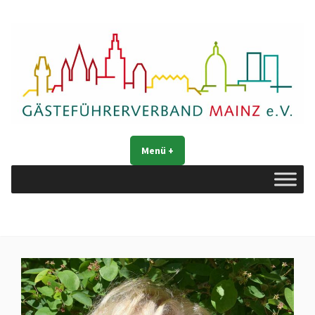
Zum
Inhalt
springen
Gästeführerverband Mainz e. V.
Mainz entdecken
Menü
+
aufgeklappt
zugeklappt