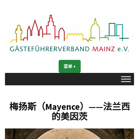
跳
转
到
内
容
Gästeführerverband Mainz e. V.
Mainz entdecken
菜单
+
展
收
开
合
梅扬斯（Mayence）——法兰西
的美因茨