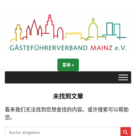
跳
转
到
内
容
Gästeführerverband Mainz e. V.
Mainz entdecken
菜单
+
展
收
开
合
未找到文章
看来我们无法找到您想查找的内容。或许搜索可以帮助
您。
搜索按钮
Search
for: