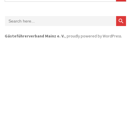
搜索按钮
Search
for:
Gästeführerverband Mainz e. V.
,
proudly powered by WordPress
.