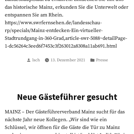
das historische Mainz, erkunden Sie die Unterwelt oder
entspannen Sie am Rhein.
https://www.swrfernsehen.de/landesschau-
rp/specials/Mainz-entdecken-Ein-virtueller-
Stadtrundgang-in-360-Grad,article-swr-5088~detailPage-
1-dc56264c3eed6f7453c3f263012a8308a11ab691.html
Verfasst
Veröffentlicht
lsch
13. Dezember 2021
Presse
von
in
Neue Gästeführer gesucht
MAINZ – Der Gästeführerverband Mainz sucht für das
nächste Jahr neue Kollegen. „Wir sind wie ein
Schlüssel, wir öffnen für die Gäste die Tür zu Mainz