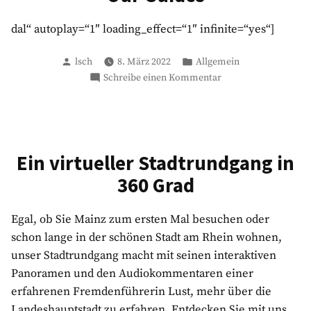
dal“ autoplay=“1″ loading_effect=“1″ infinite=“yes“]
Verfasst
Veröffentlicht
lsch
8. März 2022
Allgemein
von
in
zu
Schreibe einen Kommentar
Our
Guides
Ein virtueller Stadtrundgang in
360 Grad
Egal, ob Sie Mainz zum ersten Mal besuchen oder
schon lange in der schönen Stadt am Rhein wohnen,
unser Stadtrundgang macht mit seinen interaktiven
Panoramen und den Audiokommentaren einer
erfahrenen Fremdenführerin Lust, mehr über die
Landeshauptstadt zu erfahren. Entdecken Sie mit uns