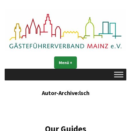
Zum
Inhalt
springen
Gästeführerverband Mainz e. V.
Mainz entdecken
Menü
+
aufgeklappt
zugeklappt
Autor-Archive:
lsch
Our Guides