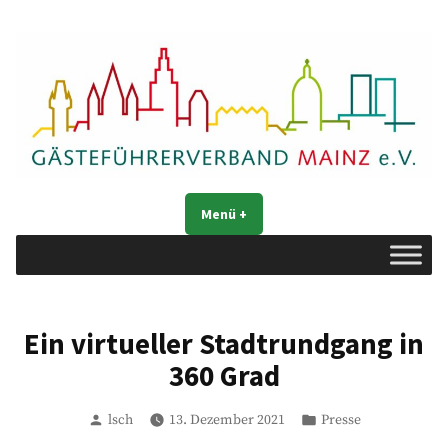
Zum
Inhalt
springen
Gästeführerverband Mainz e. V.
Mainz entdecken
Menü
+
aufgeklappt
zugeklappt
Ein virtueller Stadtrundgang in
360 Grad
Verfasst
Veröffentlicht
lsch
13. Dezember 2021
Presse
von
in