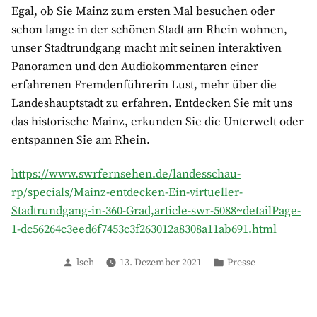
Egal, ob Sie Mainz zum ersten Mal besuchen oder
schon lange in der schönen Stadt am Rhein wohnen,
unser Stadtrundgang macht mit seinen interaktiven
Panoramen und den Audiokommentaren einer
erfahrenen Fremdenführerin Lust, mehr über die
Landeshauptstadt zu erfahren. Entdecken Sie mit uns
das historische Mainz, erkunden Sie die Unterwelt oder
entspannen Sie am Rhein.
https://www.swrfernsehen.de/landesschau-
rp/specials/Mainz-entdecken-Ein-virtueller-
Stadtrundgang-in-360-Grad,article-swr-5088~detailPage-
1-dc56264c3eed6f7453c3f263012a8308a11ab691.html
Verfasst
Veröffentlicht
lsch
13. Dezember 2021
Presse
von
in