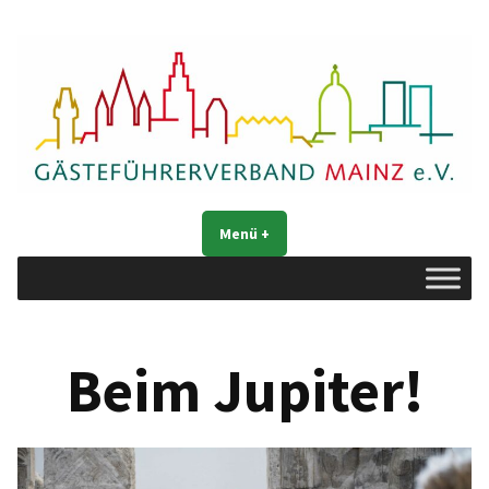
Zum
Inhalt
springen
Gästeführerverband Mainz e. V.
Mainz entdecken
Menü
+
aufgeklappt
zugeklappt
Beim Jupiter!