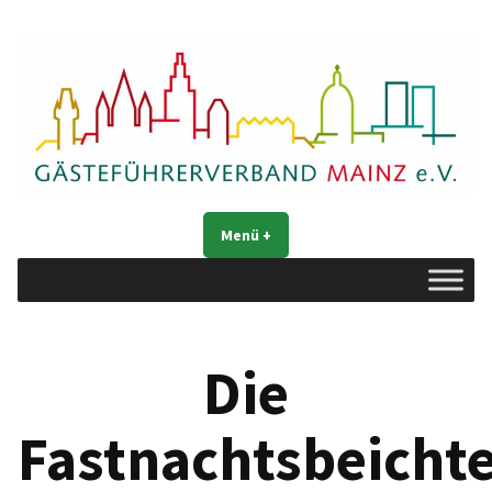
Zum
Inhalt
springen
Gästeführerverband Mainz e. V.
Mainz entdecken
Menü
+
aufgeklappt
zugeklappt
Die
Fastnachtsbeicht