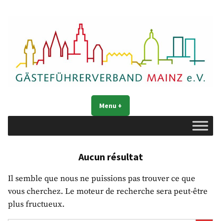
Accéder
au
contenu
Gästeführerverband Mainz e. V.
Mainz entdecken
Menu
+
déplié
réduit
Aucun résultat
Il semble que nous ne puissions pas trouver ce que
vous cherchez. Le moteur de recherche sera peut-être
plus fructueux.
Search Button