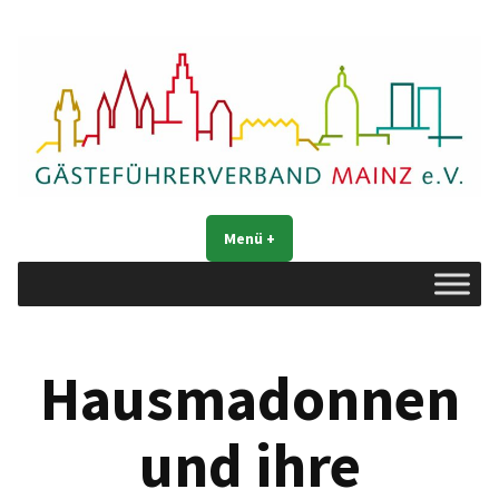
Zum
Inhalt
springen
Gästeführerverband Mainz e. V.
Mainz entdecken
Menü
+
aufgeklappt
zugeklappt
Hausmadonnen
und ihre