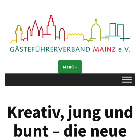
Zum
Inhalt
springen
Gästeführerverband Mainz e. V.
Mainz entdecken
Menü
+
aufgeklappt
zugeklappt
Kreativ, jung und
bunt – die neue