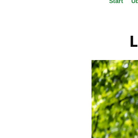
Start
Üb
L