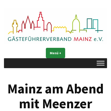
Zum
Inhalt
springen
Gästeführerverband Mainz e. V.
Mainz entdecken
Menü
+
aufgeklappt
zugeklappt
Mainz am Abend
mit Meenzer