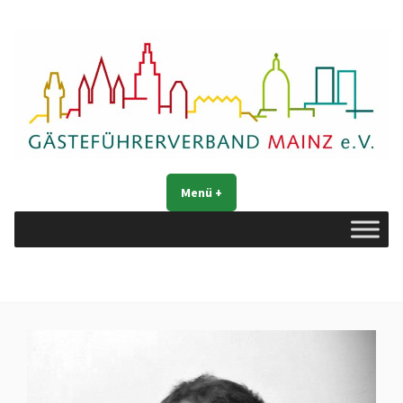
Zum
Inhalt
springen
Gästeführerverband Mainz e. V.
Mainz entdecken
Menü
+
aufgeklappt
zugeklappt