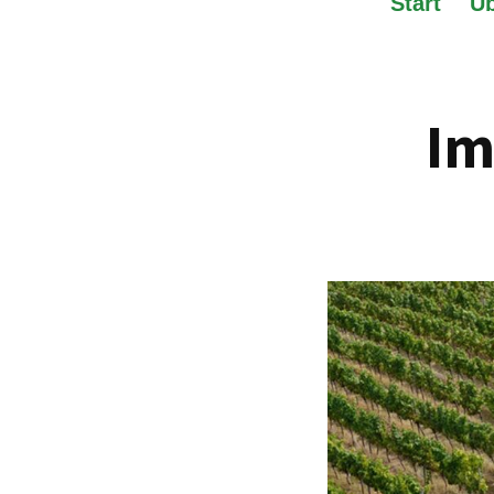
Start
Üb
Im