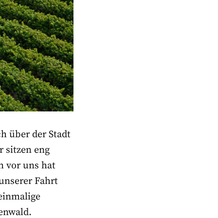
 über der Stadt
r sitzen eng
h vor uns hat
 unserer Fahrt
einmalige
enwald.