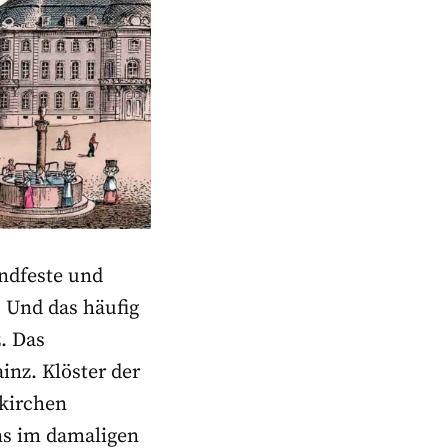
andfeste und
. Und das häufig
. Das
inz. Klöster der
skirchen
ens im damaligen