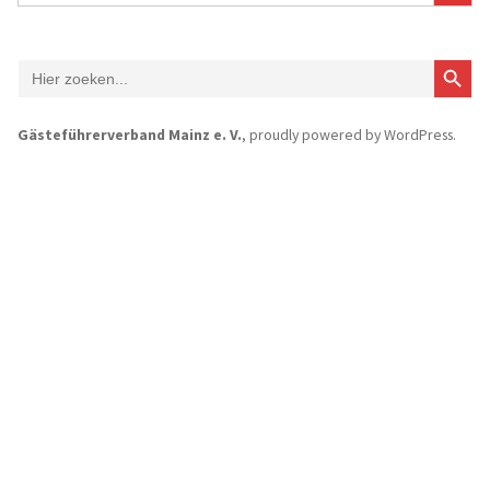
Zoekk
Zoek
naar:
Gästeführerverband Mainz e. V.
,
proudly powered by WordPress
.