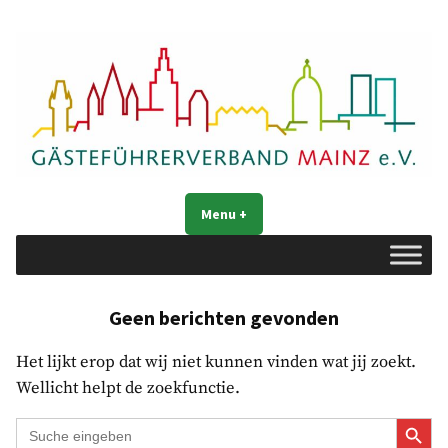
Naar
de
inhoud
springen
Gästeführerverband Mainz e. V.
Mainz entdecken
Menu
+
uitgeklapt
ingeklapt
Geen berichten gevonden
Het lijkt erop dat wij niet kunnen vinden wat jij zoekt.
Wellicht helpt de zoekfunctie.
Zoekk
Zoek
naar: