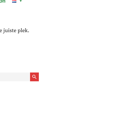
on
 juiste plek.
Zoekknop