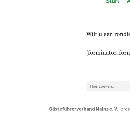
Start
Wilt u een rondle
[forminator_form
Zoek
naar:
Gästeführerverband Mainz e. V.
,
prou