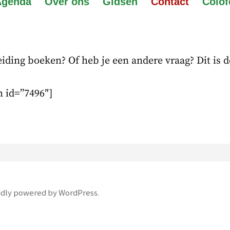
Agenda
Over ons
Gidsen
Contact
Colof
iding boeken? Of heb je een andere vraag? Dit is de
 id=”7496″]
dly powered by WordPress
.