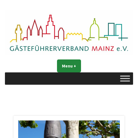
Naar
de
inhoud
springen
Gästeführerverband Mainz e. V.
Mainz entdecken
Menu
+
uitgeklapt
ingeklapt